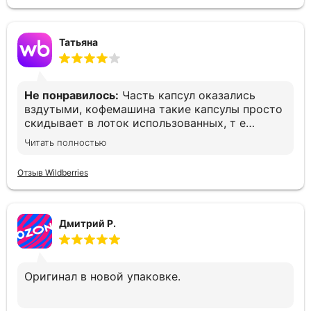
Татьяна
Не понравилось:
Часть капсул оказались
вздутыми, кофемашина такие капсулы просто
скидывает в лоток использованных, т е
остаёшься без кофе. Печально(
Читать полностью
Отзыв Wildberries
Дмитрий Р.
Оригинал в новой упаковке.