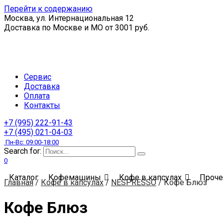
Перейти к содержанию
Москва, ул. Интернациональная 12
Доставка по Москве и МО от 3001 руб.
Сервис
Доставка
Оплата
Контакты
+7 (995) 222-91-43
+7 (495) 021-04-03
Пн-Вс: 09:00-18:00
Search for:
0
Каталог
Кофемашины
Кофе в капсулах
Проче
Главная
/
Кофе в капсулах
/
NЕSPRЕSSO
/
Кофе Блюз
Кофе Блюз