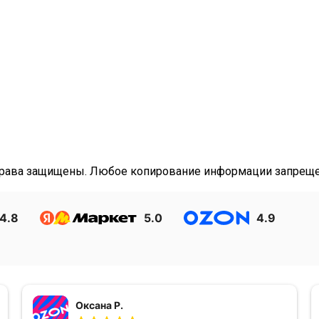
е права защищены. Любое копирование информации запреще
4.8
5.0
4.9
Оксана Р.