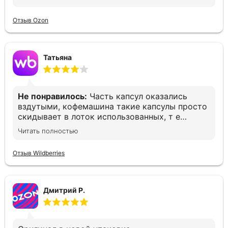
Отзыв Ozon
Татьяна
Не понравилось:
Часть капсул оказались
вздутыми, кофемашина такие капсулы просто
скидывает в лоток использованных, т е
остаёшься без кофе. Печально(
Читать полностью
Отзыв Wildberries
Дмитрий Р.