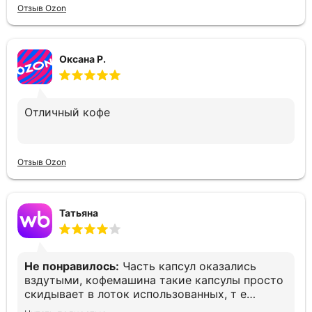
Отзыв Ozon
Оксана Р.
Отличный кофе
Отзыв Ozon
Татьяна
Не понравилось:
Часть капсул оказались
вздутыми, кофемашина такие капсулы просто
скидывает в лоток использованных, т е
остаёшься без кофе. Печально(