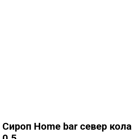
Сироп Home bar север кола
0.5