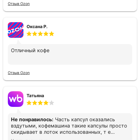
Отзыв Ozon
Оксана Р.
Отличный кофе
Отзыв Ozon
Татьяна
Не понравилось:
Часть капсул оказались
вздутыми, кофемашина такие капсулы просто
скидывает в лоток использованных, т е
остаёшься без кофе. Печально(