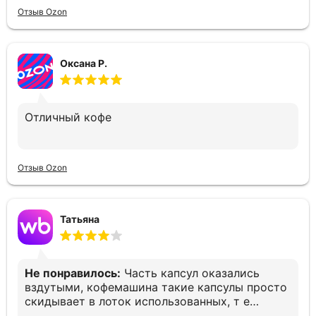
Отзыв Ozon
Оксана Р.
Отличный кофе
Отзыв Ozon
Татьяна
Не понравилось:
Часть капсул оказались
вздутыми, кофемашина такие капсулы просто
скидывает в лоток использованных, т е
остаёшься без кофе. Печально(