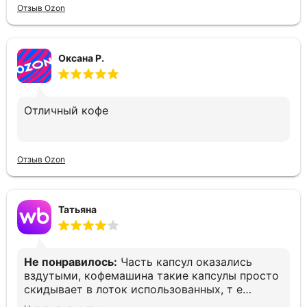
Отзыв Ozon
Оксана Р.
Отличный кофе
Отзыв Ozon
Татьяна
Не понравилось:
Часть капсул оказались
вздутыми, кофемашина такие капсулы просто
скидывает в лоток использованных, т е
остаёшься без кофе. Печально(