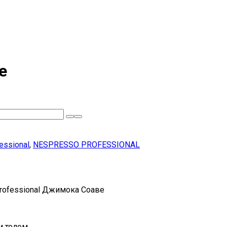
e
essional
,
NESPRESSO PROFESSIONAL
rofessional Джимока Соаве
м телом