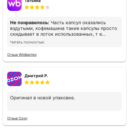
Татьяна
Не понравилось:
Часть капсул оказались
вздутыми, кофемашина такие капсулы просто
скидывает в лоток использованных, т е
остаёшься без кофе. Печально(
Читать полностью
Отзыв Wildberries
Дмитрий Р.
Оригинал в новой упаковке.
Отзыв Ozon